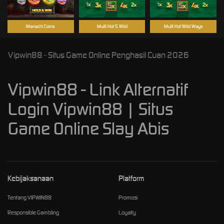
Mariachi Coins
Multi Hot 5 Wild
Multi Hot Wild Ways
Vipwin88 - Situs Game Online Penghasil Cuan 2026
Vipwin88 - Link Alternatif
Login Vipwin88 | Situs
Game Online Slay Abis
Kebijaksanaan
Platform
Tentang VIPWIN88
Promosi
Responsible Gambling
Loyalty