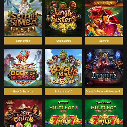
Safari Simba
Jungle Sisters
Samurai
Book Of Bonanza
Boka Jamba 10
Dracula's Fortune Halloween Edition