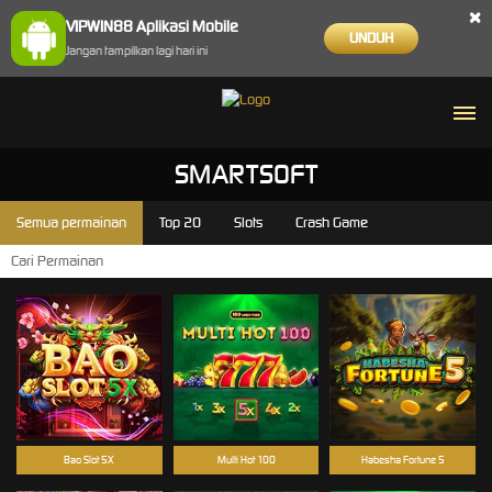
×
VIPWIN88 Aplikasi Mobile
UNDUH
Jangan tampilkan lagi hari ini
SMARTSOFT
Semua permainan
Top 20
Slots
Crash Game
Bao Slot 5X
Multi Hot 100
Habesha Fortune 5