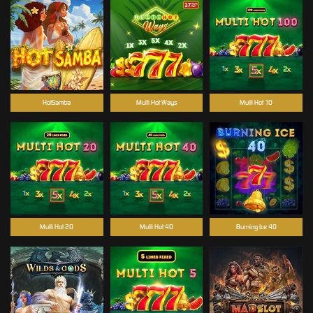
HotSamba
Multi Hot Ways
Multi Hot 10
Multi Hot 20
Multi Hot 40
Burning Ice 40