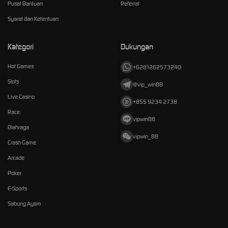
Pusat Bantuan
Referral
Syarat dan Ketentuan
Kategori
Dukungan
Hot Games
+6281262573240
Slots
@vip_win88
Live Casino
+855 9234 2738
Race
vipwin88
Olahraga
vipwin_88
Crash Game
Arcade
Poker
E-Sports
Sabung Ayam