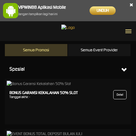
×
VIPWIN88 Aplikasi Mobile
UNDUH
Jangan tampilkan lagi hari ini
Semua Promosi
Semua Event Provider
Spesial
BONUS GARANSI KEKALAHAN 50% SLOT
Detail
Tanggal akhir:
-