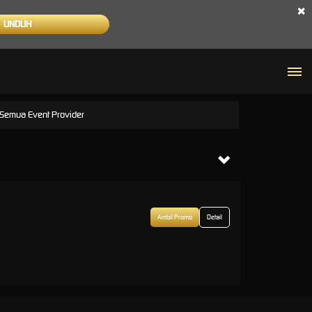
×
UNDUH
Semua Event Provider
Ambil Promo
Detail