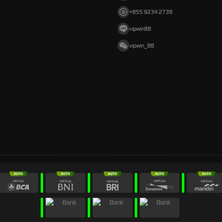
+855 9234 2738
vipwin88
vipwin_88