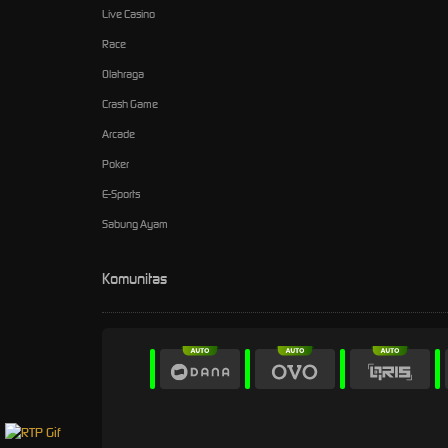
Live Casino
Race
Olahraga
Crash Game
Arcade
Poker
E-Sports
Sabung Ayam
Komunitas