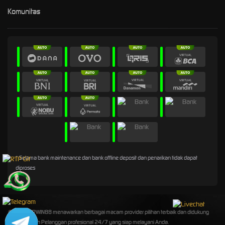
Komunitas
* Selama bank maintenance dan bank offline deposit dan penarikan tidak dapat
diproses
©2026 VIPWIN88 menawarkan berbagai macam provider pilihan terbaik dan didukung
oleh Layanan Pelanggan profesional 24/7 yang siap melayani Anda.