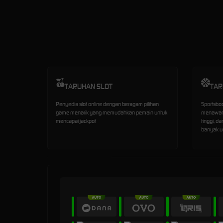
TARUHAN SLOT
TAR
Penyedia slot online dengan beragam pilihan
Sportsboo
game menarik yang memudahkan pemain untuk
menawark
mencapai jackpot
tinggi, d
banyak u