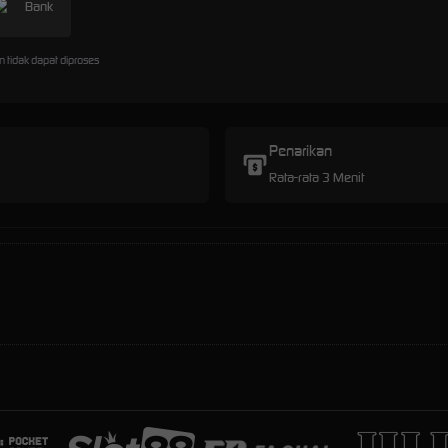
 tidak dapat diproses
Penarikan
Rata-rata 3 Menit