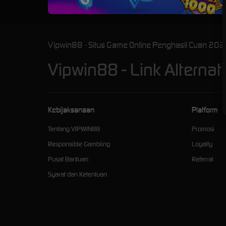
Vipwin88 - Situs Game Online Penghasil Cuan 20
Vipwin88 - Link Alternat
Kebijaksanaan
Platform
Tentang VIPWIN88
Promosi
Responsible Gambling
Loyalty
Pusat Bantuan
Referral
Syarat dan Ketentuan