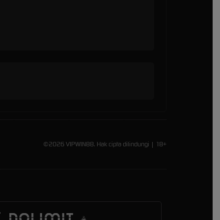
©2026 VIPWIN88. Hak cipta dilindungi | 18+