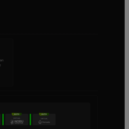
aan
e