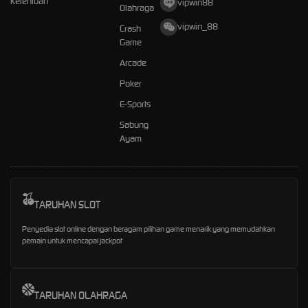
Ketentuan
vipwin88
Olahraga
vipwin_88
Crash
Game
Arcade
Poker
E-Sports
Sabung
Ayam
TARUHAN SLOT
Penyedia slot online dengan beragam pilihan game menarik yang memudahkan
pemain untuk mencapai jackpot
TARUHAN OLAHRAGA