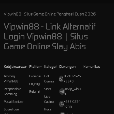
Vipwin88 - Situs Game Online Penghasil Cuan 2026
Vipwin88 - Link Alternatif
Login Vipwin88 | Situs
Game Online Slay Abis
Kebijaksanaan
Platform
Kategori
Dukungan
Komunitas
Tentang
Promosi
Hot
+62812625
VIPWIN88
Games
73240
Loyalty
Responsible
Slots
@vip_win8
Referral
Gambling
8
Live
Pusat Bantuan
Casino
+855 9234
2738
Syarat dan
Race