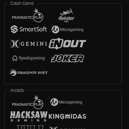
Crash Game
Arcade