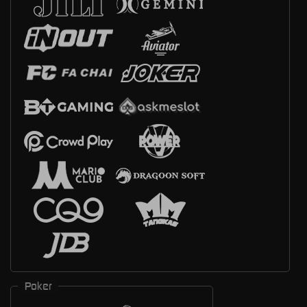
Poker