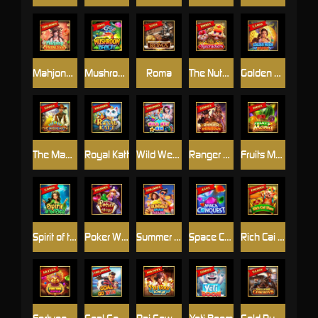
Mahjong Princess
Mushroom Bandit
Roma
The Nutcrackers
Golden Moon Empire
The Maya Myth
Royal Katt
Wild Wet Win
Ranger Showdown
Fruits Mania
Spirit of the Sea
Poker Ways
Summer Splash Paradise
Space Conquest
Rich Cai Shen