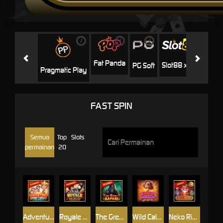
i
i
i
i
i
Facha
Fat Panda
Slot88 x PP
PG Soft
Pragmatic Play
FAST SPIN
Semua
Top
Slots
permainan
20
Adventure To The West
Royale House
The Great Safari
Wild Calavera
Neko Riches