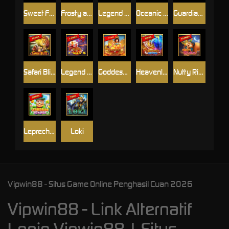
Sweet Frenzy
Frosty and Flamy
Legend Of Eagle
Oceanic Melodies
Guardian of the Museum
Safari Blitz
Legend of Nian
Goddess Of Egypt
Heavenly Fortunes
Nutty Riches
Leprechaun Bonanza
Loki
Vipwin88 - Situs Game Online Penghasil Cuan 2026
Vipwin88 - Link Alternatif
Login Vipwin88 | Situs