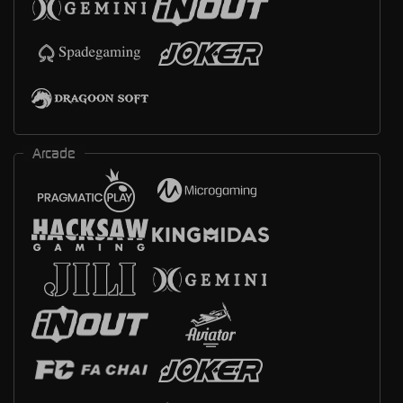
Arcade