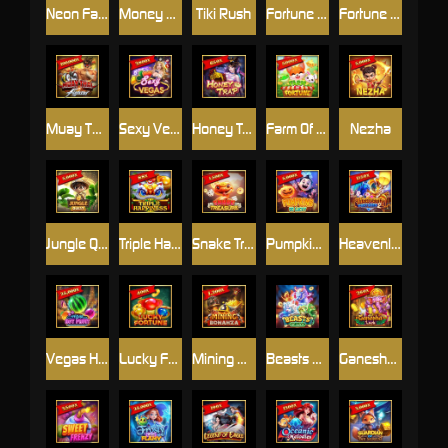
Neon Fantasy
Money Dragon
Tiki Rush
Fortune Jewels II
Fortune Jewels I
Muay Thai Fighter
Sexy Vegas
Honey Trap
Farm Of Fortune
Nezha
Jungle Quest
Triple Happiness
Snake Treasure
Pumpkins Go Lucky
Heavenly Fortunes 2
Vegas Hot Fruit
Lucky Fortune
Mining Bonanza
Beasts Of Luck
Ganesha Luck