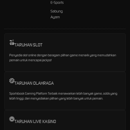
E-Sports
Sabung
Ayam
TARUHAN SLOT
Penyedia slot online dengan beragam pilihan game menarik yang memudahkan
pemain untuk mencapai jackpot
TARUHAN OLAHRAGA
Sportsbook Gaming Platform Terbaik menawarkan lebih banyak game, odds yang
lebih tinggi, dan menyediakan pilihan yang lebih banyak untuk pemain.
TARUHAN LIVE KASINO