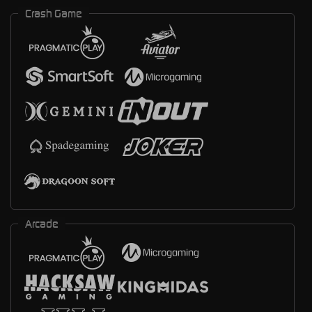
Crash Game
Arcade