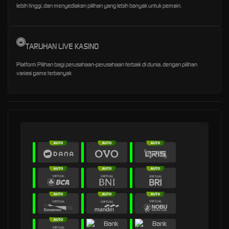
lebih tinggi, dan menyediakan pilihan yang lebih banyak untuk pemain.
TARUHAN LIVE KASINO
Platform Pilihan bagi perusahaan-perusahaan terbaik di dunia, dengan pilihan
variasi game terbanyak