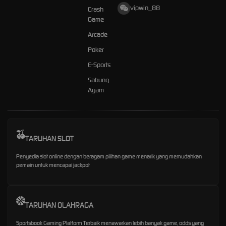
vipwin_88
Crash
Game
Arcade
Poker
E-Sports
Sabung
Ayam
TARUHAN SLOT
Penyedia slot online dengan beragam pilihan game menarik yang memudahkan
pemain untuk mencapai jackpot
TARUHAN OLAHRAGA
Sportsbook Gaming Platform Terbaik menawarkan lebih banyak game, odds yang