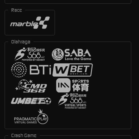
Race
Olahraga
Crash Game