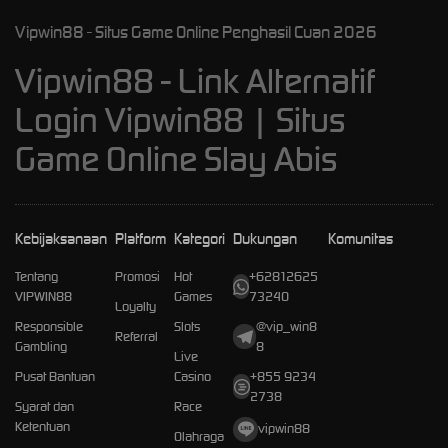
Vipwin88 - Situs Game Online Penghasil Cuan 2026
Vipwin88 - Link Alternatif
Login Vipwin88 | Situs
Game Online Slay Abis
Kebijaksanaan
Platform
Kategori
Dukungan
Komunitas
Tentang
Promosi
Hot
+62812625
VIPWIN88
Games
73240
Loyalty
Responsible
Slots
@vip_win8
Referral
Gambling
8
Live
Pusat Bantuan
Casino
+855 9234
2738
Syarat dan
Race
Ketentuan
vipwin88
Olahraga