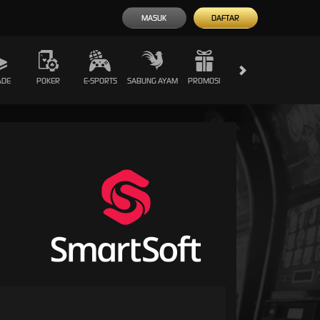
MASUK
DAFTAR
ADE
POKER
E-SPORTS
SABUNG AYAM
PROMOSI