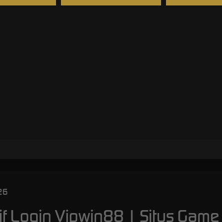
026
tif Login Vipwin88 | Situs Game