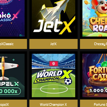
oXClassic
JetX
Cheesy 
ropelX
World Champion X
Fortune 