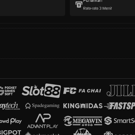
Penarikan
Rata-rata 3 Menit