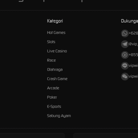
Kategori
Dukung
Hot Games
+62
Slots
@vip
Live Casino
+855
Race
vipw
Olahraga
vipw
Crash Game
Arcade
Poker
E-Sports
Sabung Ayam