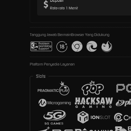
Deposit
Rata-rata 1 Menit
Tanggung Jawab Bermain
Browser Yang Didukung
Platform Penyedia Layanan
Slots