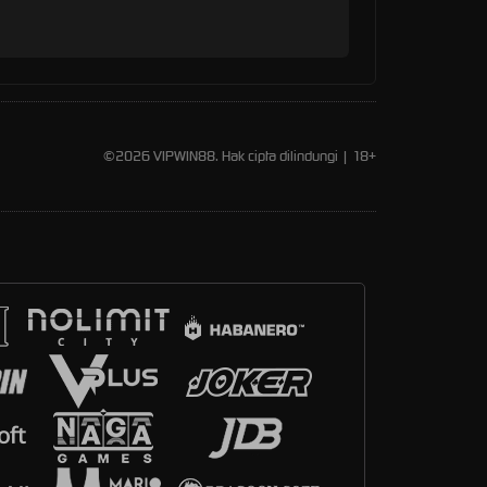
©2026 VIPWIN88. Hak cipta dilindungi | 18+