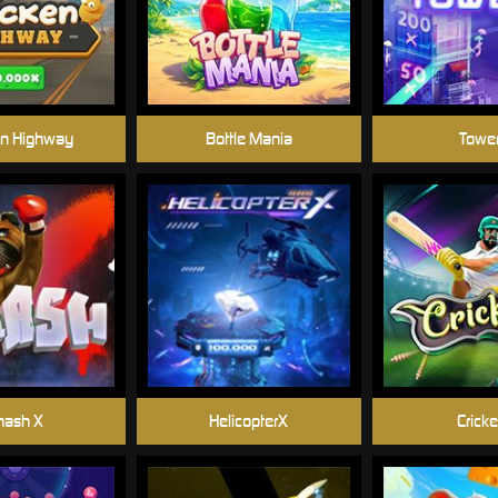
en Highway
Bottle Mania
Towe
mash X
HelicopterX
Crick