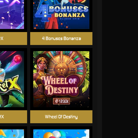
rX
4 Bonuses Bonanza
etX
Wheel Of Destiny