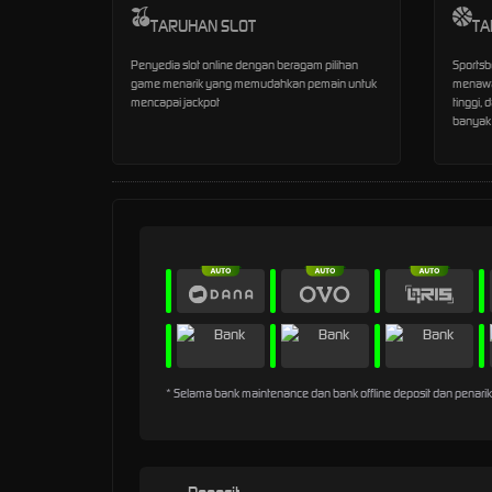
TARUHAN SLOT
TA
Penyedia slot online dengan beragam pilihan
Sportsb
game menarik yang memudahkan pemain untuk
menawar
mencapai jackpot
tinggi,
banyak 
* Selama bank maintenance dan bank offline deposit dan penarik