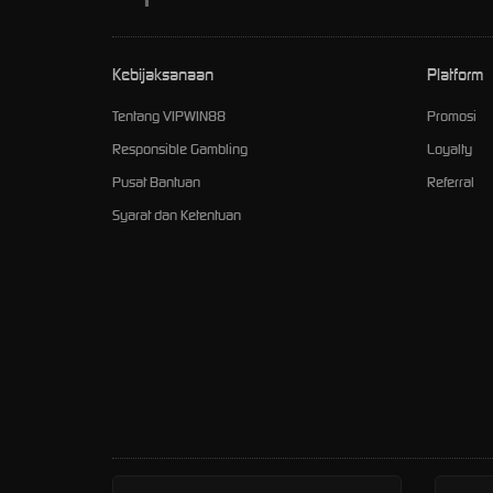
Kebijaksanaan
Platform
Tentang VIPWIN88
Promosi
Responsible Gambling
Loyalty
Pusat Bantuan
Referral
Syarat dan Ketentuan