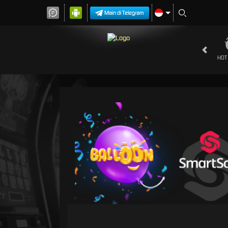
Main di Telegram
HOT