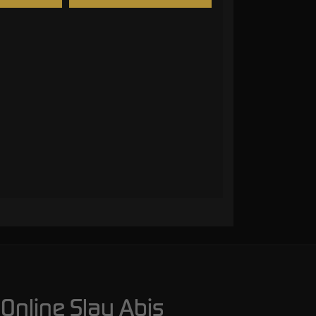
 Online Slay Abis