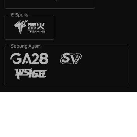
E-Sports
Sabung Ayam