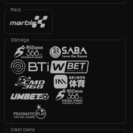
Race
Olahraga
Crash Game