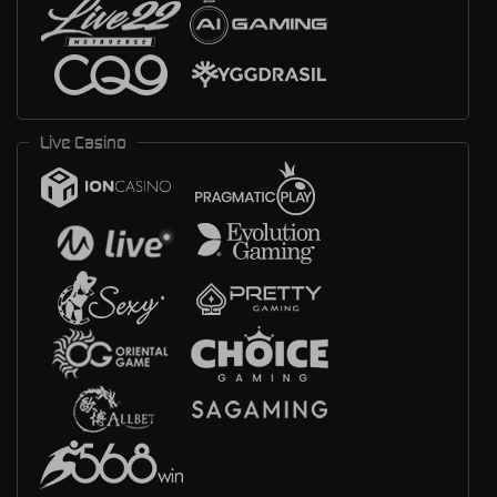
Live Casino