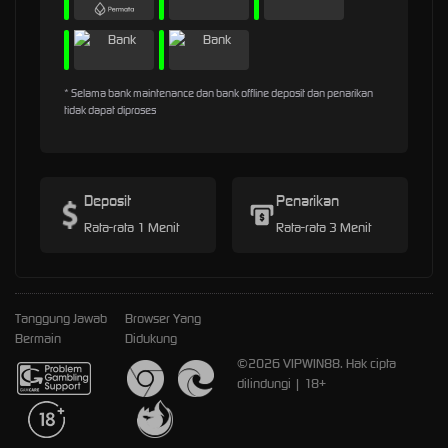
* Selama bank maintenance dan bank offline deposit dan penarikan
tidak dapat diproses
Deposit
Penarikan
Rata-rata 1 Menit
Rata-rata 3 Menit
Tanggung Jawab
Browser Yang
Bermain
Didukung
©2026 VIPWIN88. Hak cipta
dilindungi | 18+