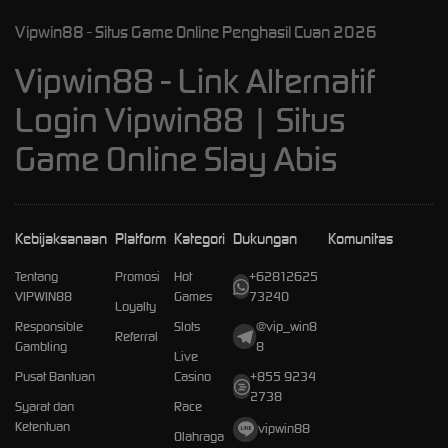
Vipwin88 - Situs Game Online Penghasil Cuan 2026
Vipwin88 - Link Alternatif
Login Vipwin88 | Situs
Game Online Slay Abis
Kebijaksanaan
Platform
Kategori
Dukungan
Komunitas
Tentang
Promosi
Hot
+62812625
VIPWIN88
Games
73240
Loyalty
Responsible
Slots
@vip_win8
Referral
Gambling
8
Live
Pusat Bantuan
Casino
+855 9234
2738
Syarat dan
Race
Ketentuan
vipwin88
Olahraga