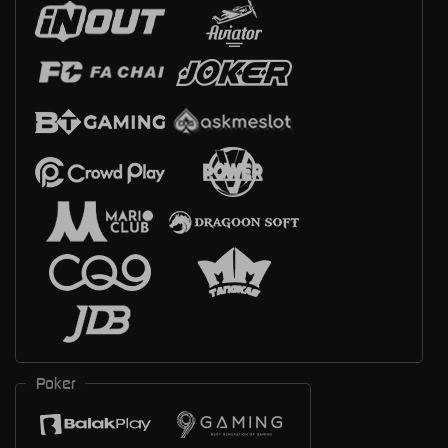
Poker