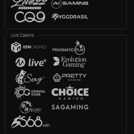
Live Casino