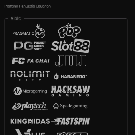
Platform Penyedia Layanan
Slots