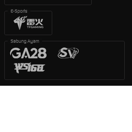
E-Sports
Sabung Ayam