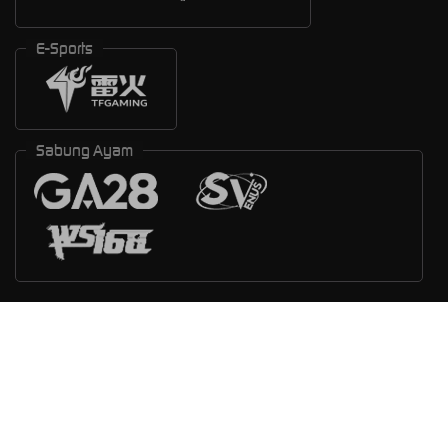
E-Sports
Sabung Ayam