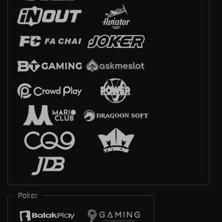
Poker