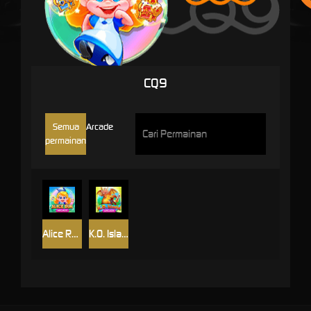
CQ9
Semua
Arcade
permainan
Alice Run
K.O. Island