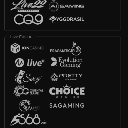
Live Casino