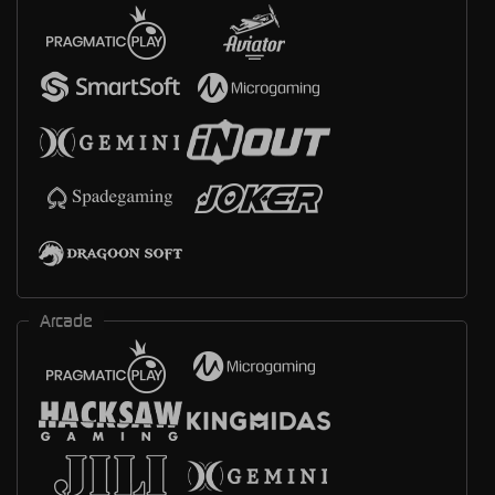
Arcade