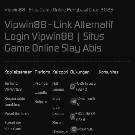
Vipwin88 - Situs Game Online Penghasil Cuan 2026
Vipwin88 - Link Alternatif
Login Vipwin88 | Situs
Game Online Slay Abis
Kebijaksanaan
Platform
Kategori
Dukungan
Komunitas
Tentang
Promosi
Hot
+62812625
VIPWIN88
Games
73240
Loyalty
Responsible
Slots
@vip_win8
Referral
Gambling
8
Live
Pusat Bantuan
Casino
+855 9234
2738
Syarat dan
Race
Ketentuan
vipwin88
Olahraga