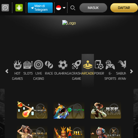
Main di
MASUK
DAFTAR
Telegram
HOT
SLOTS
LIVE
RACE
OLAHRAGA
CRASH
ARCADE
POKER
E-
SABUNG
PROM
GAMES
CASINO
GAME
SPORTS
AYAM
i
i
i
i
i
i