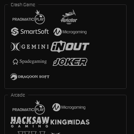
Crash Game
Arcade