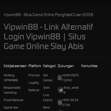
Vipwin88 - Situs Game Online Penghasil Cuan 2026
Vipwin88 - Link Alternatif
Login Vipwin88 | Situs
Game Online Slay Abis
Kebijaksanaan
Platform
Kategori
Dukungan
Komunitas
Tentang
Promosi
Hot
+62812625
VIPWIN88
Games
73240
Loyalty
Responsible
Slots
@vip_win8
Referral
Gambling
8
Live
Pusat Bantuan
Casino
+855 9234
2738
Syarat dan
Race