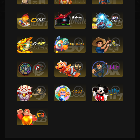
i
i
i
i
i
i
i
i
i
i
i
i
i