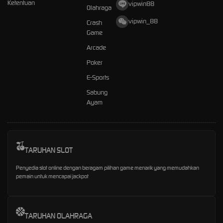
Ketentuan
vipwin88
Olahraga
vipwin_88
Crash
Game
Arcade
Poker
E-Sports
Sabung
Ayam
TARUHAN SLOT
Penyedia slot online dengan beragam pilihan game menarik yang memudahkan
pemain untuk mencapai jackpot
TARUHAN OLAHRAGA