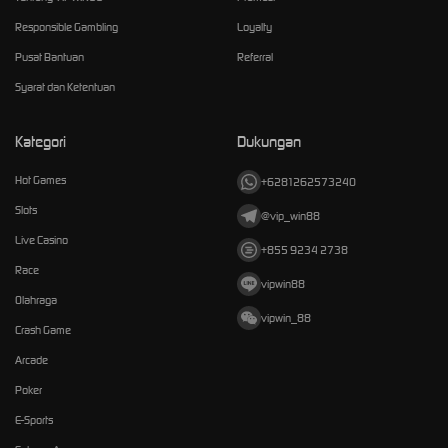
Responsible Gambling
Loyalty
Pusat Bantuan
Referral
Syarat dan Ketentuan
Kategori
Dukungan
Hot Games
+6281262573240
Slots
@vip_win88
Live Casino
+855 9234 2738
Race
vipwin88
Olahraga
vipwin_88
Crash Game
Arcade
Poker
E-Sports