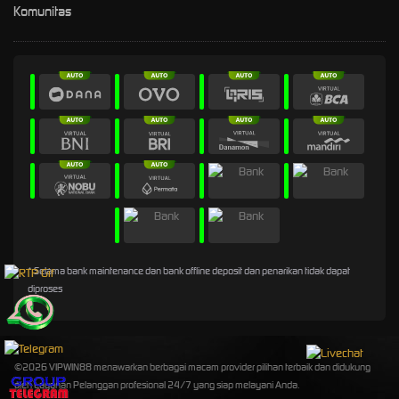
Komunitas
* Selama bank maintenance dan bank offline deposit dan penarikan tidak dapat
diproses
©2026 VIPWIN88 menawarkan berbagai macam provider pilihan terbaik dan didukung
oleh Layanan Pelanggan profesional 24/7 yang siap melayani Anda.