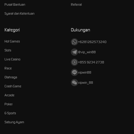
Pusat Bantuan
Referral
Syarat dan Ketentuan
Kategori
Dukungan
Hot Games
+6281262573240
Slots
@vip_win88
Live Casino
+855 9234 2738
Race
vipwin88
Olahraga
vipwin_88
Crash Game
Arcade
Poker
E-Sports
Sabung Ayam