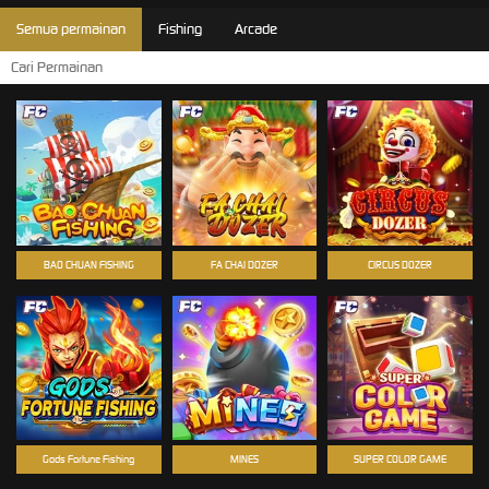
Semua permainan
Fishing
Arcade
BAO CHUAN FISHING
FA CHAI DOZER
CIRCUS DOZER
Gods Fortune Fishing
MINES
SUPER COLOR GAME