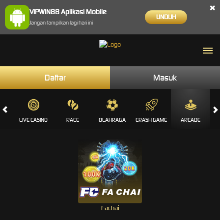
×
VIPWIN88 Aplikasi Mobile
UNDUH
Jangan tampilkan lagi hari ini
Daftar
Masuk
S
LIVE CASINO
RACE
OLAHRAGA
CRASH GAME
ARCADE
Fachai