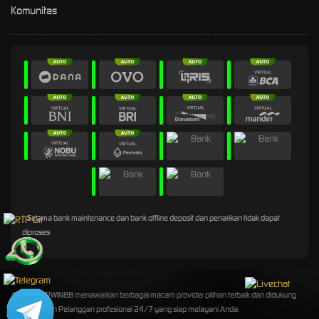
Komunitas
* Selama bank maintenance dan bank offline deposit dan penarikan tidak dapat
diproses
©2026 VIPWIN88 menawarkan berbagai macam provider pilihan terbaik dan didukung
oleh Layanan Pelanggan profesional 24/7 yang siap melayani Anda.